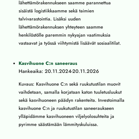
lähettämörakennukseen saamme parannettua
sisäistä logistiikkaamme sekä taimien
talvivarastointia. Lisäksi uuden
lähettämörakennuksen yhteyteen saamme
henkilöstölle paremmin nykyajan vaatimuksia
vastaavat ja työssä viihtymistä lisäävät sosiaalitilat.
Kasvihuone C:n saneeraus
Hankeaika: 20.11.2024-20.11.2026
Kuvaus: Kasvihuone C:n sekä ruukutustilan muovit
vaihdetaan, samalla korjataan katon tuuletusluukut
sekä kasvihuoneen päädyn rakenteita. Investoimalla
kasvihuone C:n ja ruukutustilan saneeraukseen
ylläpidämme kasvihuoneen viljelyolosuhteita ja
pyrimme säästämään lämmityskuluissa.