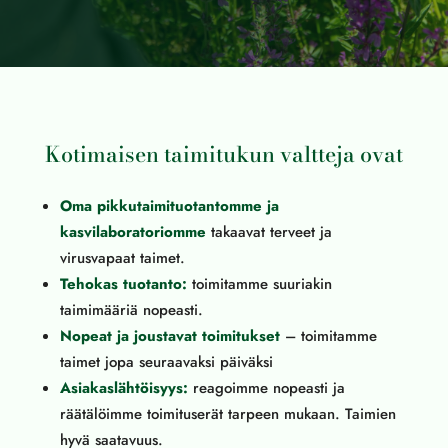
Kotimaisen taimitukun valtteja ovat
Oma pikkutaimituotantomme ja
kasvilaboratoriomme
takaavat terveet ja
virusvapaat taimet.
Tehokas tuotanto:
toimitamme suuriakin
taimimääriä nopeasti.
Nopeat ja joustavat toimitukset
– toimitamme
taimet jopa seuraavaksi päiväksi
Asiakaslähtöisyys:
reagoimme nopeasti ja
räätälöimme toimituserät tarpeen mukaan. Taimien
hyvä saatavuus.