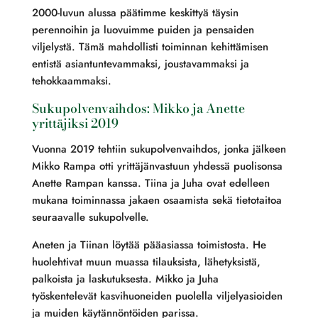
2000-luvun alussa päätimme keskittyä täysin
perennoihin ja luovuimme puiden ja pensaiden
viljelystä. Tämä mahdollisti toiminnan kehittämisen
entistä asiantuntevammaksi, joustavammaksi ja
tehokkaammaksi.
Sukupolvenvaihdos: Mikko ja Anette
yrittäjiksi 2019
Vuonna 2019 tehtiin sukupolvenvaihdos, jonka jälkeen
Mikko Rampa otti yrittäjänvastuun yhdessä puolisonsa
Anette Rampan kanssa. Tiina ja Juha ovat edelleen
mukana toiminnassa jakaen osaamista sekä tietotaitoa
seuraavalle sukupolvelle.
Aneten ja Tiinan löytää pääasiassa toimistosta. He
huolehtivat muun muassa tilauksista, lähetyksistä,
palkoista ja laskutuksesta. Mikko ja Juha
työskentelevät kasvihuoneiden puolella viljelyasioiden
ja muiden käytännöntöiden parissa.