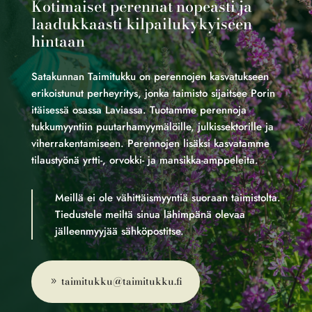
Kotimaiset perennat nopeasti ja
laadukkaasti kilpailukykyiseen
hintaan
Satakunnan Taimitukku on perennojen kasvatukseen
erikoistunut perheyritys, jonka taimisto sijaitsee Porin
itäisessä osassa Laviassa. Tuotamme perennoja
tukkumyyntiin puutarhamyymälöille, julkissektorille ja
viherrakentamiseen. Perennojen lisäksi kasvatamme
tilaustyönä yrtti-, orvokki- ja mansikka-amppeleita.
Meillä ei ole vähittäismyyntiä suoraan taimistolta.
Tiedustele meiltä sinua lähimpänä olevaa
jälleenmyyjää sähköpostitse.
taimitukku@taimitukku.fi