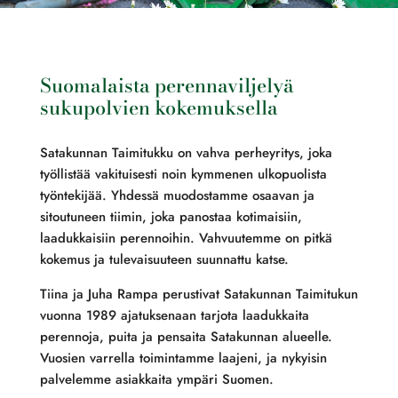
Suomalaista perennaviljelyä
sukupolvien kokemuksella
Satakunnan Taimitukku on vahva perheyritys, joka
työllistää vakituisesti noin kymmenen ulkopuolista
työntekijää. Yhdessä muodostamme osaavan ja
sitoutuneen tiimin, joka panostaa kotimaisiin,
laadukkaisiin perennoihin. Vahvuutemme on pitkä
kokemus ja tulevaisuuteen suunnattu katse.
Tiina ja Juha Rampa perustivat Satakunnan Taimitukun
vuonna 1989 ajatuksenaan tarjota laadukkaita
perennoja, puita ja pensaita Satakunnan alueelle.
Vuosien varrella toimintamme laajeni, ja nykyisin
palvelemme asiakkaita ympäri Suomen.