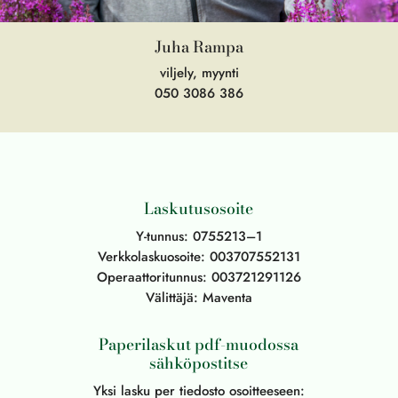
Juha Rampa
viljely, myynti
050 3086 386
Laskutusosoite
Y-tunnus: 0755213–1
Verkkolaskuosoite: 003707552131
Operaattoritunnus: 003721291126
Välittäjä: Maventa
Paperilaskut pdf-muodossa
sähköpostitse
Yksi lasku per tiedosto osoitteeseen: