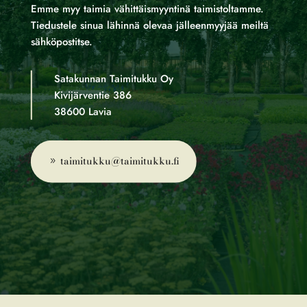
Emme myy taimia vähittäismyyntinä taimistoltamme.
Tiedustele sinua lähinnä olevaa jälleenmyyjää meiltä
sähköpostitse.
Satakunnan Taimitukku Oy
Kivijärventie 386
38600 Lavia
taimitukku@taimitukku.fi