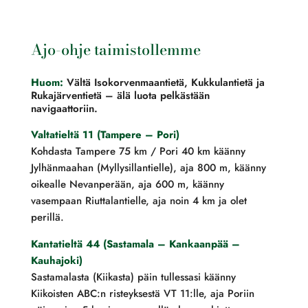
Ajo-ohje taimistollemme
Huom:
Vältä Isokorvenmaantietä, Kukkulantietä ja
Rukajärventietä – älä luota pelkästään
navigaattoriin.
Valtatieltä 11 (Tampere – Pori)
Kohdasta Tampere 75 km / Pori 40 km käänny
Jylhänmaahan (Myllysillantielle), aja 800 m, käänny
oikealle Nevanperään, aja 600 m, käänny
vasempaan Riuttalantielle, aja noin 4 km ja olet
perillä.
Kantatieltä 44 (Sastamala – Kankaanpää –
Kauhajoki)
Sastamalasta (Kiikasta) päin tullessasi käänny
Kiikoisten ABC:n risteyksestä VT 11:lle, aja Poriin