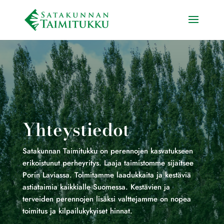
Yhteystiedot
Satakunnan Taimitukku on perennojen kasvatukseen
erikoistunut perheyritys. Laaja taimistomme sijaitsee
Porin Laviassa. Toimitamme laadukkaita ja kestäviä
astiataimia kaikkialle Suomessa. Kestävien ja
terveiden perennojen lisäksi valttejamme on nopea
toimitus ja kilpailukykyiset hinnat.